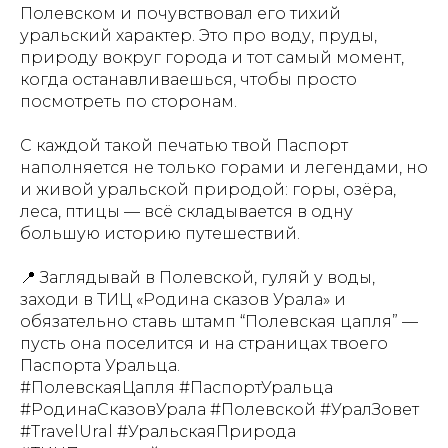
Полевском и почувствовал его тихий
уральский характер. Это про воду, пруды,
природу вокруг города и тот самый момент,
когда останавливаешься, чтобы просто
посмотреть по сторонам.
С каждой такой печатью твой Паспорт
наполняется не только горами и легендами, но
и живой уральской природой: горы, озёра,
леса, птицы — всё складывается в одну
большую историю путешествий.
📍 Заглядывай в Полевской, гуляй у воды,
заходи в ТИЦ «Родина сказов Урала» и
обязательно ставь штамп “Полевская цапля” —
пусть она поселится и на страницах твоего
Паспорта Уральца.
#ПолевскаяЦапля #ПаспортУральца
#РодинаСказовУрала #Полевской #УралЗовет
#TravelUral #УральскаяПрирода