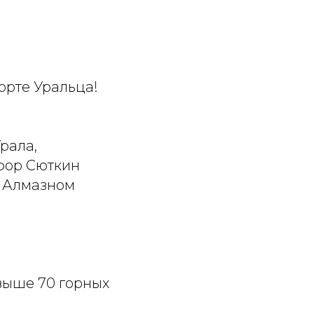
орте Уральца!
рала,
ифор Сюткин
в Алмазном
выше 70 горных