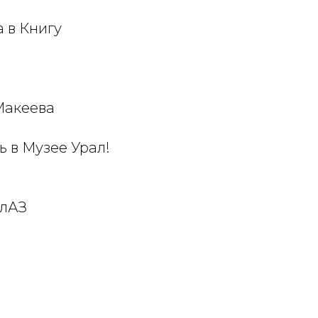
 в Книгу
Макеева
ь в Музее Урал!
алАЗ