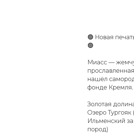
🟢 Новая печат
🟢
Миасс — жемчу
прославленная 
нашёл самород
фонде Кремля.
Золотая долин
Озеро Тургояк
Ильменский за
пород)