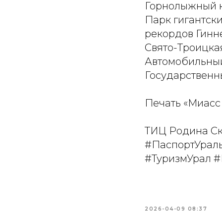
Горнолыжный к
Парк гигантски
рекордов Гинне
Свято-Троицкая
Автомобильный
Государственн
Печать «Миасс 
ТИЦ Родина Ска
#ПаспортУраль
#ТуризмУрал #
2026-04-09 08:37