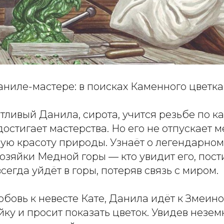
аниле-мастере: в поисках Каменного цветка
ливый Данила, сирота, учится резьбе по ка
остигает мастерства. Но его не отпускает м
вую красоту природы. Узнаёт о легендарно
Хозяйки Медной горы — кто увидит его, пост
всегда уйдёт в горы, потеряв связь с миром.
бовь к невесте Кате, Данила идёт к Змеино
йку и просит показать цветок. Увидев незем