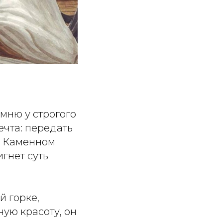
мню у строгого
ечта: передать
м Каменном
игнет суть
й горке,
ную красоту, он