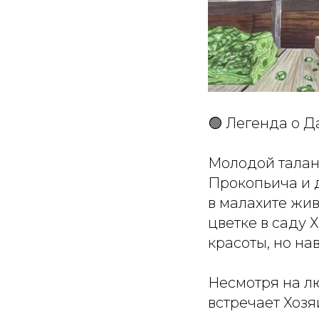
🟢 Легенда о Д
Молодой талант
Прокопьича и д
в малахите жи
цветке в саду 
красоты, но на
Несмотря на лю
встречает Хозя