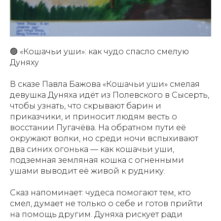
🟢 «Кошачьи уши»: как чудо спасло смелую
Дуняху
В сказе Павла Бажова «Кошачьи уши» смелая
девушка Дуняха идёт из Полевского в Сысерть,
чтобы узнать, что скрывают барин и
приказчики, и приносит людям весть о
восстании Пугачёва. На обратном пути её
окружают волки, но среди ночи вспыхивают
два синих огонька — как кошачьи уши,
подземная земляная кошка с огненными
ушами выводит её живой к руднику.
Сказ напоминает: чудеса помогают тем, кто
смел, думает не только о себе и готов прийти
на помощь другим. Дуняха рискует ради