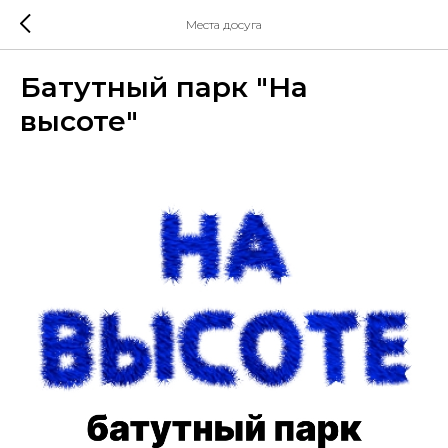
Места досуга
Батутный парк "На
высоте"