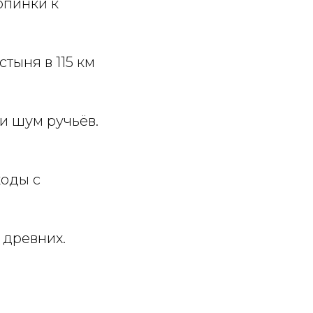
опинки к
тыня в 115 км
и шум ручьёв.
ходы с
 древних.