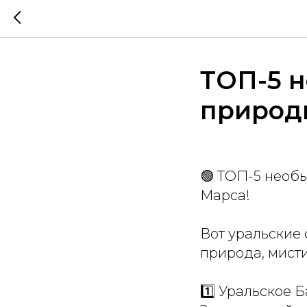
ТОП-5 
природ
🟢 ТОП-5 необ
Марса!
Вот уральские
природа, мист
1️⃣ Уральское Б