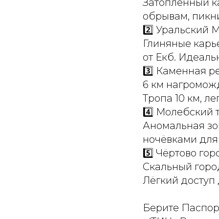
Затопленный к
обрывам, пикни
2️⃣ Уральский 
Глиняные карь
от Екб. Идеаль
3️⃣ Каменная р
6 км нагроможд
Тропа 10 км, л
4️⃣ Молебский 
Аномальная зон
ночёвками для 
5️⃣ Чёртово гор
Скальный город
Лёгкий доступ 
Берите Паспор