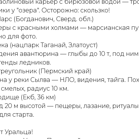
аолиновый карьер с бирюзовой водой — тр
ки у "озера". Осторожно: скользко!
Марс (Богданович, Сверд. обл.)
еры с красными холмами — марсианская пус
но для фото.
ека (нацпарк Таганай, Златоуст)
ения авантюрина — глыбы до 10 т, под ним
егенды ледников.
треугольник (Пермский край)
а у реки Сылва — НЛО, видения, тайга. По
смелых, радиус 10 км.
одище (Екб, 36 км)
 20 м высотой — пещеры, лазание, ритуалы
для старта.
т Уральца!