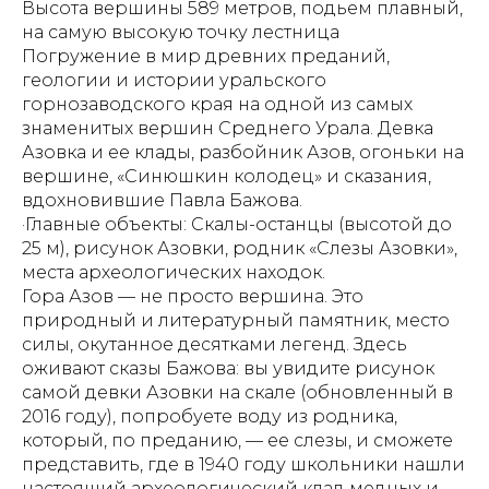
Высота вершины 589 метров, подьем плавный,
на самую высокую точку лестница
Погружение в мир древних преданий,
геологии и истории уральского
горнозаводского края на одной из самых
знаменитых вершин Среднего Урала. Девка
Азовка и ее клады, разбойник Азов, огоньки на
вершине, «Синюшкин колодец» и сказания,
вдохновившие Павла Бажова.
·Главные объекты: Скалы-останцы (высотой до
25 м), рисунок Азовки, родник «Слезы Азовки»,
места археологических находок.
Гора Азов — не просто вершина. Это
природный и литературный памятник, место
силы, окутанное десятками легенд. Здесь
оживают сказы Бажова: вы увидите рисунок
самой девки Азовки на скале (обновленный в
2016 году), попробуете воду из родника,
который, по преданию, — ее слезы, и сможете
представить, где в 1940 году школьники нашли
настоящий археологический клад медных и