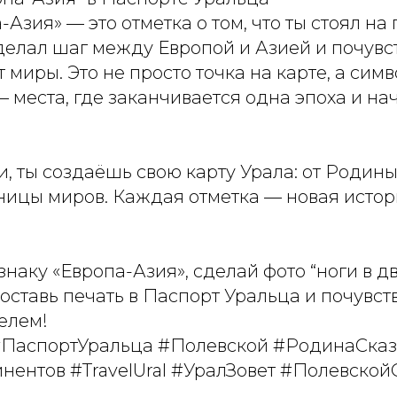
Азия» — это отметка о том, что ты стоял на
делал шаг между Европой и Азией и почувст
 миры. Это не просто точка на карте, а сим
 места, где заканчивается одна эпоха и на
, ты создаёшь свою карту Урала: от Родины
ницы миров. Каждая отметка — новая исто
знаку «Европа-Азия», сделай фото “ноги в д
поставь печать в Паспорт Уральца и почувст
елем!
#ПаспортУральца #Полевской #РодинаСказ
нентов #TravelUral #УралЗовет #Полевской