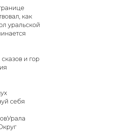
 границе
вовал, как
вол уральской
чинается
 сказов и гор
рия
вух
вуй себя
овУрала
Округ