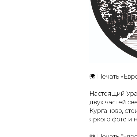
🌍 Печать «Евр
Настоящий Ура
двух частей св
Курганово, сто
яркого фото и 
📖 Печать “Евр