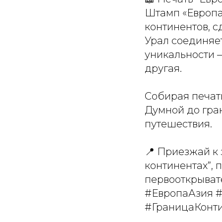
Штамп «Европа-
континентов, с
Урал соединяет
уникальности —
другая.
Собирая печати
Думной до гра
путешествия.
📍 Приезжай к 
континентах”, 
первооткрыват
#ЕвропаАзия 
#ГраницаКонти