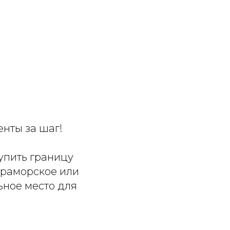
енты за шаг!
упить границу
 Мраморское или
ьное место для