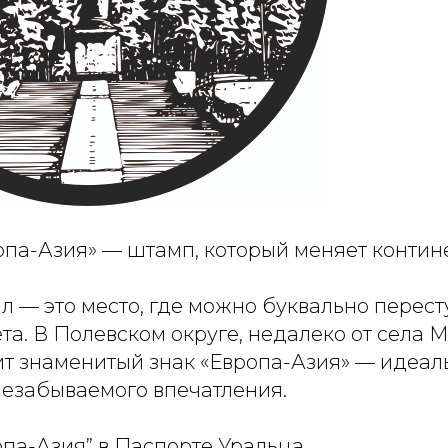
опа-Азия» — штамп, который меняет контин
л — это место, где можно буквально перест
ета. В Полевском округе, недалеко от села
ит знаменитый знак «Европа-Азия» — идеал
незабываемого впечатления.
опа-Азия” в Паспорте Уральца