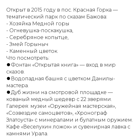
Открыт в 2015 году в пос. Красная Горка —
тематический парк по сказам Бажова:
- Хозяйка Медной горы
- Огневушка-поскакушка,
- Серебряное копытце,
- Змей Горыныч
- Каменный цветок.
Что посмотреть:
⏺️Фонтан «Открытая книга» — вход в мир
сказов.
⏺️Водопадная башня с цветком Данилы-
мастера.
⏺️Дуб жизни на смотровой площадке —
кованый медный шедевр с 22 зверями.
Галерея: музеи «Оружейная мастерская»,
«Созвездие самоцветов», «Хронограф
Златоуста» с минералами и булатным оружием.
Кафе «Веселухин ложок» и сувенирная лавка с
камнями Урала.