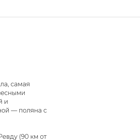
ла, самая
твесными
й и
ной — поляна с
евду (90 км от