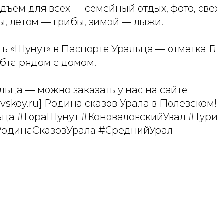
одъём для всех — семейный отдых, фото, све
ы, летом — грибы, зимой — лыжи.
ь «Шунут» в Паспорте Уральца — отметка Г
бта рядом с домом!
льца — можно заказать у нас на сайте
olevskoy.ru] Родина сказов Урала в Полевском!
ца #ГораШунут #КоноваловскийУвал #Тур
РодинаСказовУрала #СреднийУрал