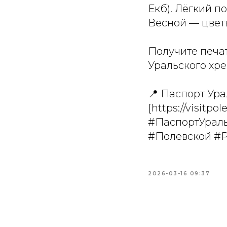
Екб). Лёгкий п
Весной — цвет
Получите печат
Уральского хре
📍 Паспорт Ура
[https://visitp
#ПаспортУраль
#Полевской #
2026-03-16 09:37