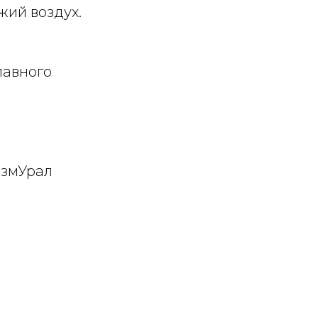
жий воздух.
лавного
измУрал