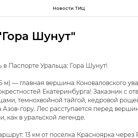
Новости ТИЦ
"Гора Шунут"
ь в Паспорте Уральца: Гора Шунут!
6 м) — главная вершина Коноваловского ува
окрестностей Екатеринбурга! Заказник с о
цами, темнохвойной тайгой, кедровой роще
 Азов-гору. Лес расступается перед верши
, как в уральской легенде.
шрут: 13 км от посёлка Красноярка через Р