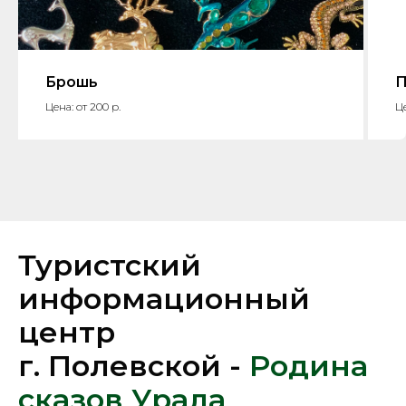
Брошь
П
Цена: от 200 р.
Це
Туристский
информационный
центр
г. Полевской -
Родина
сказов Урала