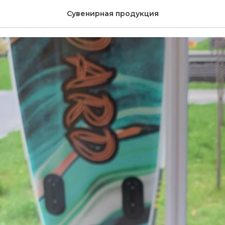
чный набор (мини)
Сувенирная продукция